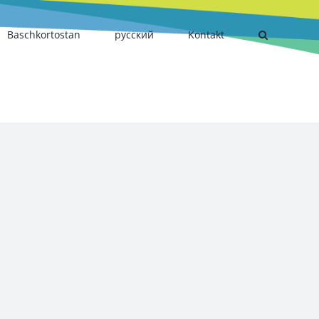
Baschkortostan
русский
Kontakt