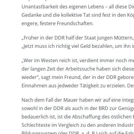
Unantastbarkeit des eigenen Lebens – all diese 
Gedanke und die kollektive Tat sind fest in den K
engere, festere Freundschaften.
„Früher in der DDR half der Staat jungen Müttern, 
„Jetzt muss ich richtig viel Geld bezahlen, um ih
„Wer im Westen reich ist, verdient immer noch m
der langen Zeit der Arbeitssuche haben sich dies
wieder“, sagt mein Freund, der in der DDR geboren
Einnahmen aus jedweder Tätigkeit zu erzielen. Des
Nach dem Fall der Mauer haben wir auf eine integr
sowohl in der DDR als auch in der BRD zur Genüge.
bedauerlich ist, ist die Abschaffung des östliche
Schlechteste im Vergleich zu den anderen Industr
Bildungssystem (der DDR, a. d. R.) sich auf die F