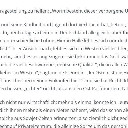
 Fragestellung zu helfen: „Worin besteht dieser verborgene 
und seine Kindheit und Jugend dort verbracht hat, betont, 
du, heutzutage arbeiten in Deutschland alle gleich, aber fü
nterschiedliche Löhne. Hier in Halle lebt es sich nur des
t.“ Ihrer Ansicht nach, lebt es sich im Westen viel leichter,
 mehr, sind besser angezogen – sie bekommen das Geld, wa
 noch die viel beschworene „deutsche Qualität“, die in allen 
lieber im Westen“, sagt meine Freundin. „Im Osten ist die H
unsicher bei meinen Einkäufen hier.“ Und sie hat Recht: Ic
n besser, „echter“ riecht, als aus den Ost-Parfümerien. Ta
h nicht nur wirtschaftlich: mehr als einmal konnte ich Le
dich ihnen mehr als einen Meter näherst, wird das schon al
 solche aus Sowjet-Zeiten erinnerten, also ziemlich dicht ge
ht auf Privateigentum, die alleinige Sorge um das persönl