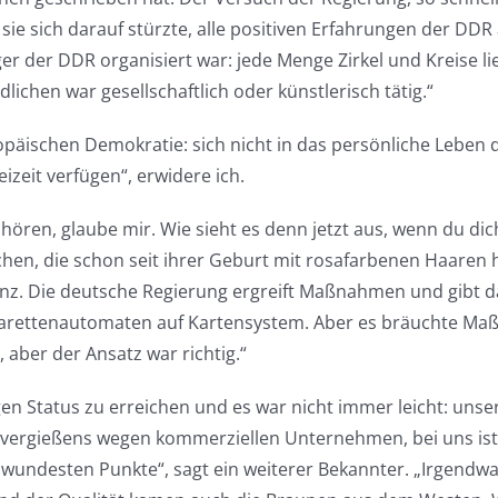
e sich darauf stürzte, alle positiven Erfahrungen der DDR 
ger der DDR organisiert war: jede Menge Zirkel und Kreise li
ichen war gesellschaftlich oder künstlerisch tätig.“
opäischen Demokratie: sich nicht in das persönliche Leben d
izeit verfügen“, erwidere ich.
hören, glaube mir. Wie sieht es denn jetzt aus, wenn du 
ädchen, die schon seit ihrer Geburt mit rosafarbenen Haare
z. Die deutsche Regierung ergreift Maßnahmen und gibt da
arettenautomaten auf Kartensystem. Aber es bräuchte Maßna
 aber der Ansatz war richtig.“
n Status zu erreichen und es war nicht immer leicht: unse
lutvergießens wegen kommerziellen Unternehmen, bei uns i
wundesten Punkte“, sagt ein weiterer Bekannter. „Irgendwa