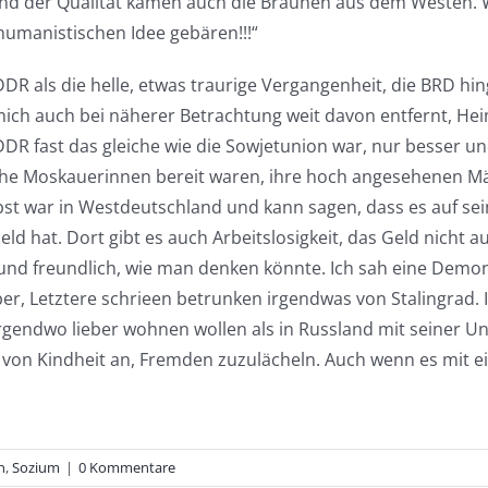
nd der Qualität kamen auch die Braunen aus dem Westen. W
humanistischen Idee gebären!!!“
DR als die helle, etwas traurige Vergangenheit, die BRD hi
r mich auch bei näherer Betrachtung weit davon entfernt, He
DDR fast das gleiche wie die Sowjetunion war, nur besser un
eiche Moskauerinnen bereit waren, ihre hoch angesehenen Mä
bst war in Westdeutschland und kann sagen, dass es auf sein
eld hat. Dort gibt es auch Arbeitslosigkeit, das Geld nicht
 und freundlich, wie man denken könnte. Ich sah eine Demon
r, Letztere schrieen betrunken irgendwas von Stalingrad. 
ndwo lieber wohnen wollen als in Russland mit seiner Uneh
von Kindheit an, Fremden zuzulächeln. Auch wenn es mit eine
n
,
Sozium
|
0 Kommentare