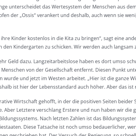
Dinge unterscheidet das Wertesystem der Menschen aus dem
öpfen der „Ossis“ verankert und deshalb, auch wenn sie weni
ihre Kinder kostenlos in die Kita zu bringen“, sagt eine and
n in den Kindergarten zu schicken. Wir werden auch langsam 
ehr Geld dazu. Langzeitarbeitslose haben es dort umso sch
e Menschen von der Gesellschaft entfernt. Diesen Punkt unt
 wurde und jetzt im Westen arbeitet. „Hier ist die ganze W
halb ist hier der Lebensstandard auch höher. Aber das ist 
ative Wirtschaft gehofft, in der die positiven Seiten beid
 Aber Letztere verschlang Erstere und nun haben wir die gl
n Bildungssystems. Nach letzten Zahlen ist das Bildungssyst
iestaaten. Diese Tatsache ist noch umso bedauerlicher, wen
ahnen geschrieben hat. Der Versuch der Regierung, so schnell