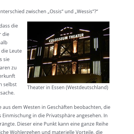
Unterschied zwischen „Ossis“ und „Wessis“?“
dass die
r die
halb
 die Leute
s sie
Waren zu
erkunft
h selbst
Theater in Essen (Westdeutschland)
tsache.
ute aus dem Westen in Geschäften beobachten, die
s Einmischung in die Privatsphäre angesehen. In
drängte. Dieser eine Punkt kann eine ganze Reihe
iche Wohlergehen und materielle Vorteile, die