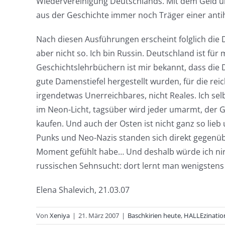
Wiedervereinigung Deutschlands. Mit dem Geld u
aus der Geschichte immer noch Träger einer anti
Nach diesen Ausführungen erscheint folglich die D
aber nicht so. Ich bin Russin. Deutschland ist fü
Geschichtslehrbüchern ist mir bekannt, dass die 
gute Damenstiefel hergestellt wurden, für die r
irgendetwas Unerreichbares, nicht Reales. Ich sel
im Neon-Licht, tagsüber wird jeder umarmt, der G
kaufen. Und auch der Osten ist nicht ganz so lieb
Punks und Neo-Nazis standen sich direkt gegenübe
Moment gefühlt habe… Und deshalb würde ich nirge
russischen Sehnsucht: dort lernt man wenigstens 
Elena Shalevich, 21.03.07
Von
Xeniya
|
21. März 2007
|
Baschkirien heute
,
HALLEzinatio