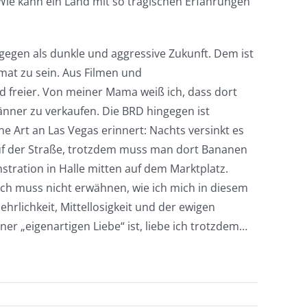
ie kann ein Land mit so tragischen Erfahrungen
ngegen als dunkle und aggressive Zukunft. Dem ist
imat zu sein. Aus Filmen und
d freier. Von meiner Mama weiß ich, dass dort
nner zu verkaufen. Die BRD hingegen ist
e Art an Las Vegas erinnert: Nachts versinkt es
 auf der Straße, trotzdem muss man dort Bananen
stration in Halle mitten auf dem Marktplatz.
Ich muss nicht erwähnen, wie ich mich in diesem
rlichkeit, Mittellosigkeit und der ewigen
r „eigenartigen Liebe“ ist, liebe ich trotzdem…