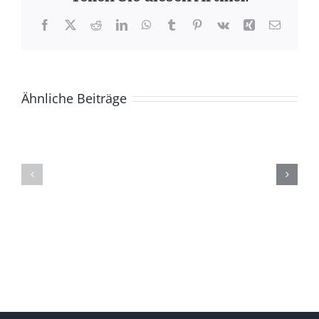
Facebook
X
Reddit
LinkedIn
WhatsApp
Tumblr
Pinterest
Vk
Xing
E-
Mail
Ähnliche Beiträge
ZUR
Die
GESCHICHTE
(Ge)Schich
DER
eines
BASCHKIREN
Berges