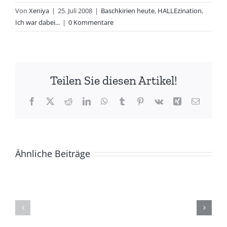
Von
Xeniya
|
25. Juli 2008
|
Baschkirien heute
,
HALLEzination
,
Ich war dabei...
|
0 Kommentare
Teilen Sie diesen Artikel!
Facebook
X
Reddit
LinkedIn
WhatsApp
Tumblr
Pinterest
Vk
Xing
E-
Mail
Ähnliche Beiträge
ZUR
Die
GESCHICHTE
(Ge)Schich
DER
eines