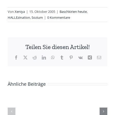
Von
Xeniya
|
15. Oktober 2005
|
Baschkirien heute
,
HALLEzination
,
Sozium
|
0 Kommentare
Teilen Sie diesen Artikel!
Facebook
X
Reddit
LinkedIn
WhatsApp
Tumblr
Pinterest
Vk
Xing
E-
Mail
Ähnliche Beiträge
ZUR
Die
GESCHICHTE
(Ge)Schich