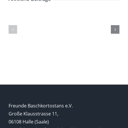
ZUR
Die
GESCHICHTE
(Ge)Schich
DER
eines
BASCHKIREN
Berges
Freunde Baschkortostans e.V.
Große Klausstrasse 11,
06108 Halle (Saale)