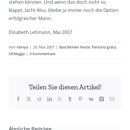
stehen können. Und wenn das doch nicht so
klappt, lacht Alsu, bleibe ja immer noch die Option
erfolgreicher Mann.
Elisabeth Lehmann, Mai 2007
Von
Xeniya
|
20. Mai 2007
|
Baschkirien heute
,
Persona grata
,
UFAlogija
|
0 Kommentare
Teilen Sie diesen Artikel!
Facebook
X
Reddit
LinkedIn
WhatsApp
Tumblr
Pinterest
Vk
Xing
E-
Mail
Ähnliche Beiträge