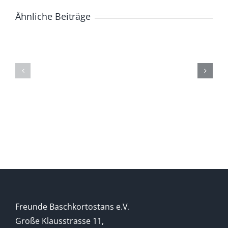
Ähnliche Beiträge
ZUR
Die
GESCHICHTE
(Ge)Schich
DER
eines
BASCHKIREN
Berges
Freunde Baschkortostans e.V.
Große Klausstrasse 11,