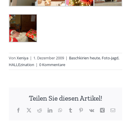
Von
Xeniya
|
1. Dezember 2009
|
Baschkirien heute
,
Foto-Jagd
,
HALLEzination
|
0 Kommentare
Teilen Sie diesen Artikel!
Facebook
X
Reddit
LinkedIn
WhatsApp
Tumblr
Pinterest
Vk
Xing
E-
Mail