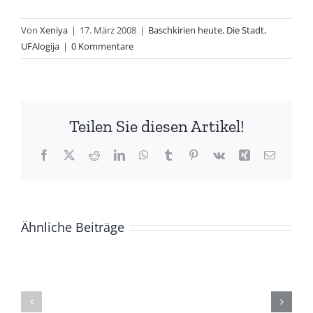
Von
Xeniya
|
17. März 2008
|
Baschkirien heute
,
Die Stadt
,
UFAlogija
|
0 Kommentare
Teilen Sie diesen Artikel!
Facebook
X
Reddit
LinkedIn
WhatsApp
Tumblr
Pinterest
Vk
Xing
E-
Mail
Ähnliche Beiträge
ZUR
Die
GESCHICHTE
(Ge)Schich