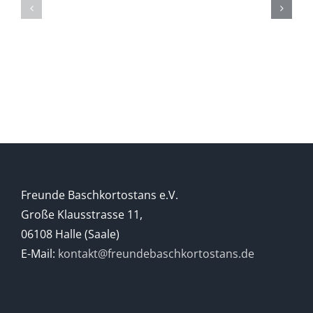
GESCHICHTE
(Ge)Schich
DER
eines
BASCHKIREN
Berges
Freunde Baschkortostans e.V.
Große Klausstrasse 11,
06108 Halle (Saale)
E-Mail:
kontakt@freundebaschkortostans.de