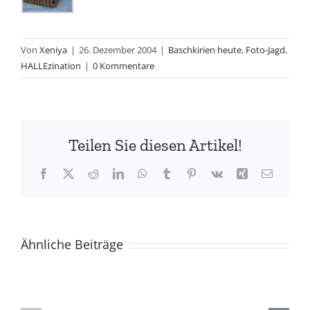
Von
Xeniya
|
26. Dezember 2004
|
Baschkirien heute
,
Foto-Jagd
,
HALLEzination
|
0 Kommentare
Teilen Sie diesen Artikel!
Facebook
X
Reddit
LinkedIn
WhatsApp
Tumblr
Pinterest
Vk
Xing
E-
Mail
Ähnliche Beiträge
ZUR
Die