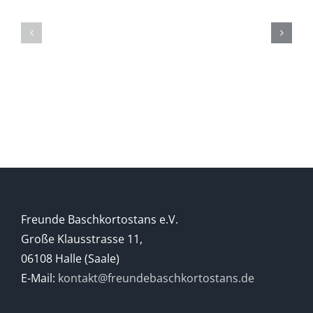
ZUR
Die
GESCHICHTE
(Ge)Schich
DER
eines
BASCHKIREN
Berges
Freunde Baschkortostans e.V.
Große Klausstrasse 11,
06108 Halle (Saale)
E-Mail:
kontakt@freundebaschkortostans.de