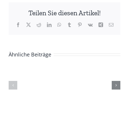
Teilen Sie diesen Artikel!
Facebook
X
Reddit
LinkedIn
WhatsApp
Tumblr
Pinterest
Vk
Xing
E-
Mail
Ähnliche Beiträge
ZUR
Die
GESCHICHTE
(Ge)Schich
DER
eines
BASCHKIREN
Berges