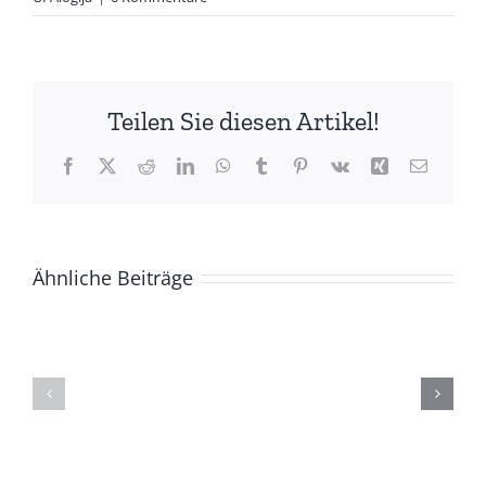
Teilen Sie diesen Artikel!
Facebook
X
Reddit
LinkedIn
WhatsApp
Tumblr
Pinterest
Vk
Xing
E-
Mail
Ähnliche Beiträge
ZUR
Die
GESCHICHTE
(Ge)Schich
DER
eines
BASCHKIREN
Berges