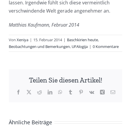
lassen. Irgendwie fühlt sich diese vermeintlich
verschwindende Welt gerade angenehmer an.
Matthias Kaufmann, Februar 2014
Von
Xeniya
|
15. Februar 2014
|
Baschkirien heute
,
Beobachtungen und Bemerkungen
,
UFAlogija
|
0 Kommentare
Teilen Sie diesen Artikel!
Facebook
X
Reddit
LinkedIn
WhatsApp
Tumblr
Pinterest
Vk
Xing
E-
Mail
Ähnliche Beiträge