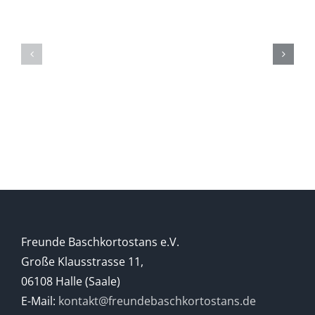
ZUR
Die
GESCHICHTE
(Ge)Schich
DER
eines
BASCHKIREN
Berges
Freunde Baschkortostans e.V.
Große Klausstrasse 11,
06108 Halle (Saale)
E-Mail:
kontakt@freundebaschkortostans.de