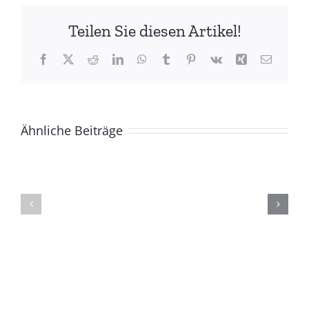
Teilen Sie diesen Artikel!
Facebook
X
Reddit
LinkedIn
WhatsApp
Tumblr
Pinterest
Vk
Xing
E-
Mail
Ähnliche Beiträge
ZUR
Die
GESCHICHTE
(Ge)Schich
DER
eines
BASCHKIREN
Berges