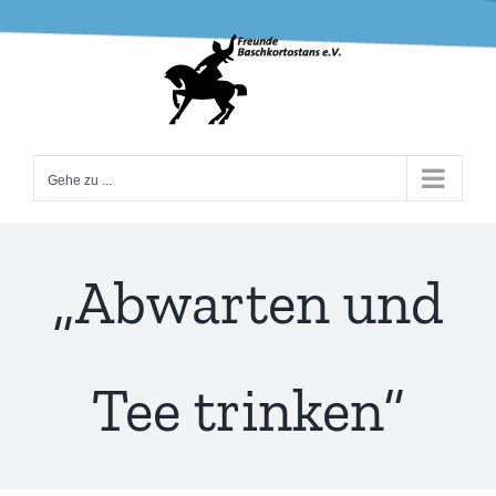
Zum
Inhalt
springen
Gehe zu ...
„Abwarten und
Tee trinken“