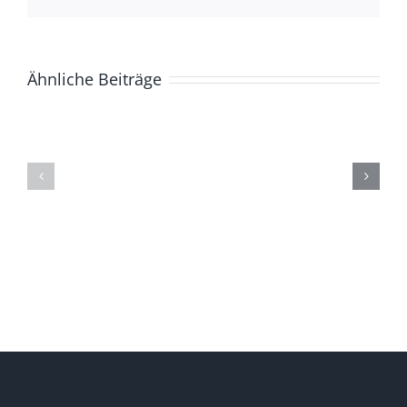
Ähnliche Beiträge
ZUR
Die
GESCHICHTE
(Ge)Schich
DER
eines
BASCHKIREN
Berges