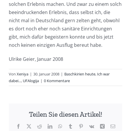
solchen Erlebnis machen. Und zwar zu einem solch
beeindruckenden Erlebnis, dass selbst ich, die
nicht mal in Deutschland gern zelten geht, obwohl
es dort noch eher noch sanitäre Einrichtungen
gibt, mich dafür begeistern konnte und bis jetzt
noch keinen einzigen Ausflug bereut habe.
Ulrike Geier, Januar 2008
Von
Xeniya
|
30. Januar 2008
|
Baschkirien heute
,
Ich war
dabei...
,
UFAlogija
|
0 Kommentare
Teilen Sie diesen Artikel!
Facebook
X
Reddit
LinkedIn
WhatsApp
Tumblr
Pinterest
Vk
Xing
E-
Mail