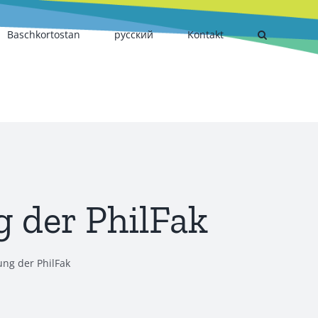
Baschkortostan
русский
Kontakt
 der PhilFak
ung der PhilFak