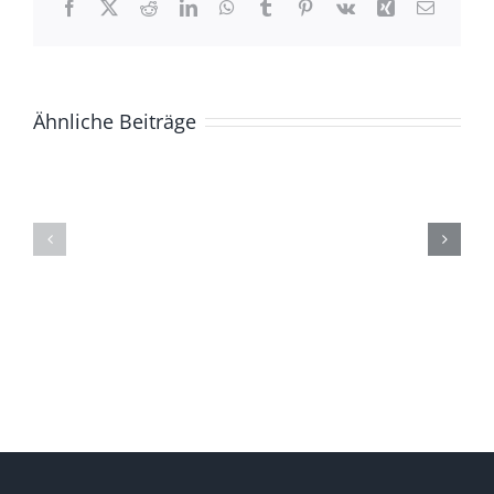
Facebook
X
Reddit
LinkedIn
WhatsApp
Tumblr
Pinterest
Vk
Xing
E-
Mail
Ähnliche Beiträge
ZUR
Die
GESCHICHTE
(Ge)Schich
DER
eines
BASCHKIREN
Berges