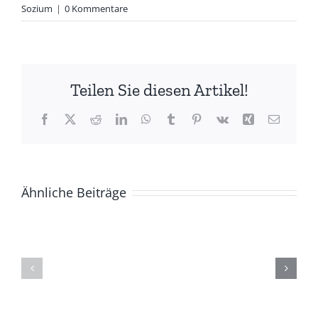
Sozium
|
0 Kommentare
Teilen Sie diesen Artikel!
Facebook
X
Reddit
LinkedIn
WhatsApp
Tumblr
Pinterest
Vk
Xing
E-
Mail
Ähnliche Beiträge
ZUR
Die
GESCHICHTE
(Ge)Schich
DER
eines
BASCHKIREN
Berges