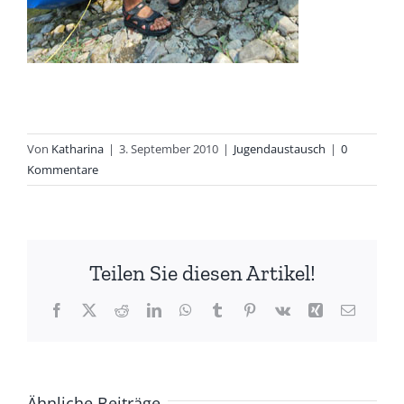
Von
Katharina
|
3. September 2010
|
Jugendaustausch
|
0
Kommentare
Teilen Sie diesen Artikel!
Facebook
X
Reddit
LinkedIn
WhatsApp
Tumblr
Pinterest
Vk
Xing
E-
Mail
Ähnliche Beiträge