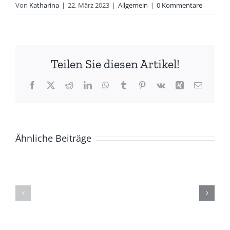
Von
Katharina
|
22. März 2023
|
Allgemein
|
0 Kommentare
Teilen Sie diesen Artikel!
Facebook
X
Reddit
LinkedIn
WhatsApp
Tumblr
Pinterest
Vk
Xing
E-
Mail
Ähnliche Beiträge
Foto-
und
Kurzfilmabend
Bilderauss
am
„Ufa
13.12.2024
heute“