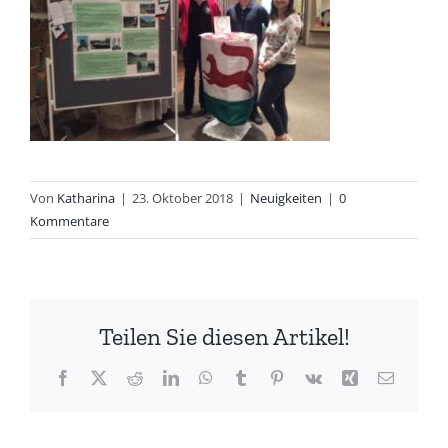
Von
Katharina
|
23. Oktober 2018
|
Neuigkeiten
|
0
Kommentare
Teilen Sie diesen Artikel!
Facebook
X
Reddit
LinkedIn
WhatsApp
Tumblr
Pinterest
Vk
Xing
E-
Mail
Ein