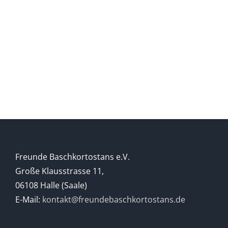
Freunde Baschkortostans e.V.
Große Klausstrasse 11,
06108 Halle (Saale)
E-Mail:
kontakt@freundebaschkortostans.de