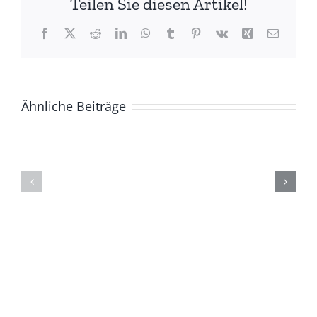
Teilen Sie diesen Artikel!
Facebook
X
Reddit
LinkedIn
WhatsApp
Tumblr
Pinterest
Vk
Xing
E-
Mail
Ähnliche Beiträge
Foto-
und
Kurzfilmabend
Bilderauss
am
„Ufa
13.12.2024
heute“
vom
30.11.-03.1